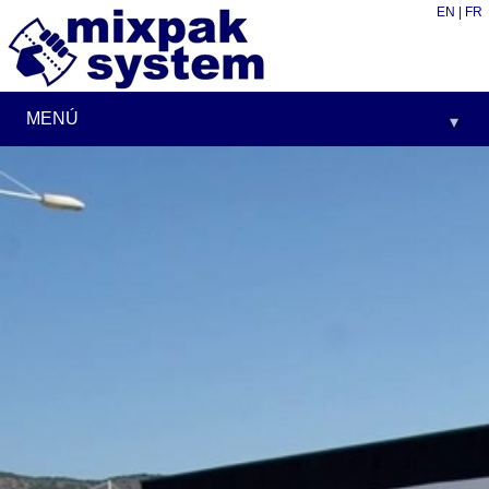
EN
|
FR
MENÚ
▾